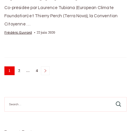
Co-présidée par Laurence Tubiana (European Climate
Foundation) et Thierry Perch (Terra Nova), la Convention
Citoyenne …
22 juin 2020
Frédéric Euvrard
Posts
1
2
…
4
Page
Page
Page
pagination
Search
for: