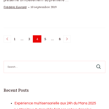
présente officiellement sa première …
10 septembre 2019
Frédéric Euvrard
Posts
1
…
3
4
5
…
8
Page
Page
Page
Page
Page
pagination
Search
for:
Recent Posts
Expérience multisensorielle aux 24h du Mans 2025