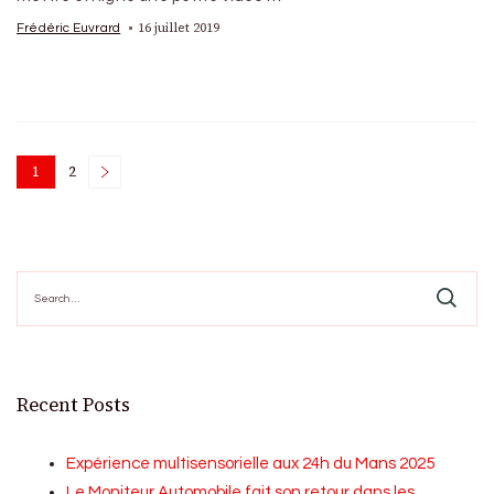
16 juillet 2019
Frédéric Euvrard
Posts
1
2
Page
Page
pagination
Search
for:
Recent Posts
Expérience multisensorielle aux 24h du Mans 2025
Le Moniteur Automobile fait son retour dans les