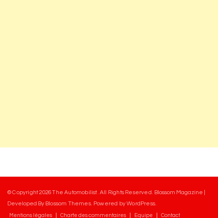
© Copyright 2026
The Automobilist
. All Rights Reserved.
Blossom Magazine |
Developed By
Blossom Themes
.
Powered by
WordPress
.
Mentions légales
Charte des commentaires
Equipe
Contact