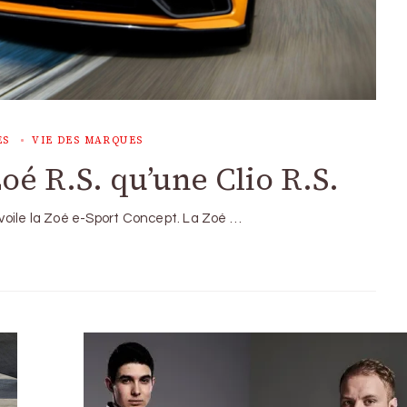
ES
VIE DES MARQUES
oé R.S. qu’une Clio R.S.
oile la Zoé e-Sport Concept. La Zoé …