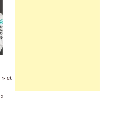
 » et
 a