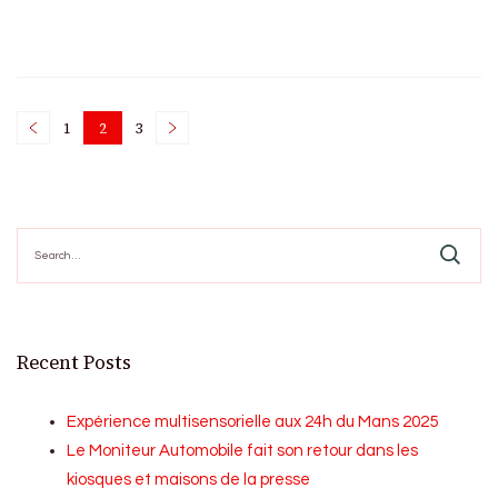
Posts
1
2
3
Page
Page
Page
pagination
Search
for:
Recent Posts
Expérience multisensorielle aux 24h du Mans 2025
Le Moniteur Automobile fait son retour dans les
kiosques et maisons de la presse