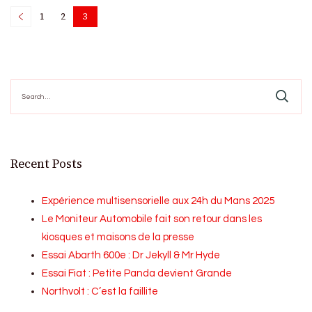
Posts
1
2
3
Page
Page
Page
pagination
Search
for:
Recent Posts
Expérience multisensorielle aux 24h du Mans 2025
Le Moniteur Automobile fait son retour dans les
kiosques et maisons de la presse
Essai Abarth 600e : Dr Jekyll & Mr Hyde
Essai Fiat : Petite Panda devient Grande
Northvolt : C’est la faillite