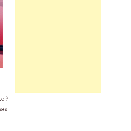
te ?
 ses