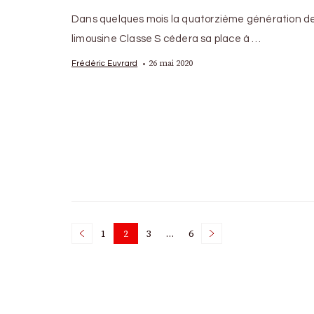
Dans quelques mois la quatorzième génération de
limousine Classe S cédera sa place à …
26 mai 2020
Frédéric Euvrard
Posts
1
2
3
…
6
Page
Page
Page
Page
pagination