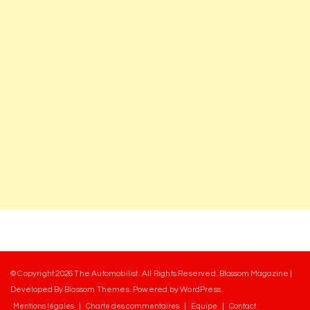
© Copyright 2026
The Automobilist
. All Rights Reserved.
Blossom Magazine |
Developed By
Blossom Themes
.
Powered by
WordPress
.
Mentions légales
Charte des commentaires
Equipe
Contact