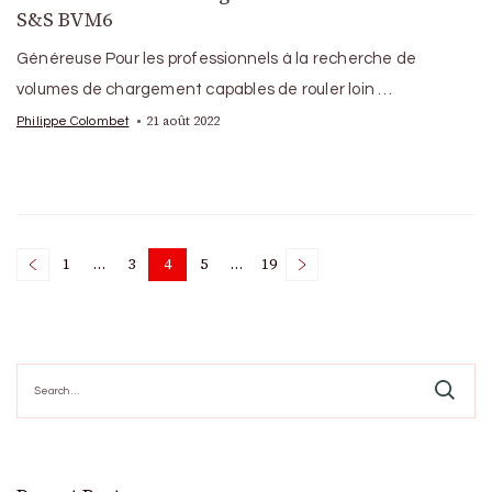
S&S BVM6
Généreuse Pour les professionnels à la recherche de
volumes de chargement capables de rouler loin …
21 août 2022
Philippe Colombet
Posts
1
…
3
4
5
…
19
Page
Page
Page
Page
Page
pagination
Search
for: