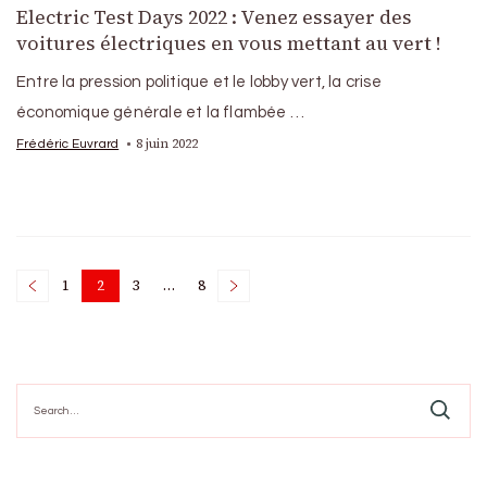
Electric Test Days 2022 : Venez essayer des
voitures électriques en vous mettant au vert !
Entre la pression politique et le lobby vert, la crise
économique générale et la flambée …
8 juin 2022
Frédéric Euvrard
Posts
1
2
3
…
8
Page
Page
Page
Page
pagination
Search
for: