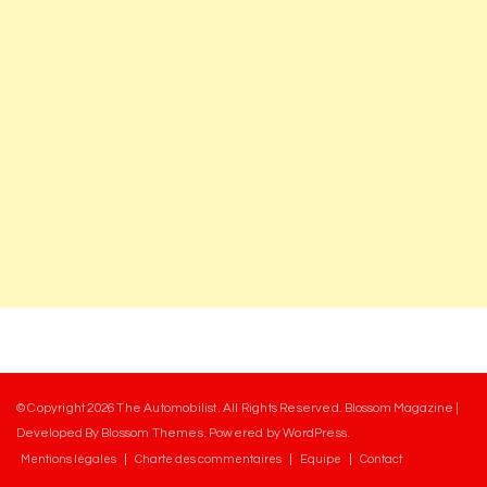
© Copyright 2026
The Automobilist
. All Rights Reserved.
Blossom Magazine |
Developed By
Blossom Themes
.
Powered by
WordPress
.
Mentions légales
Charte des commentaires
Equipe
Contact