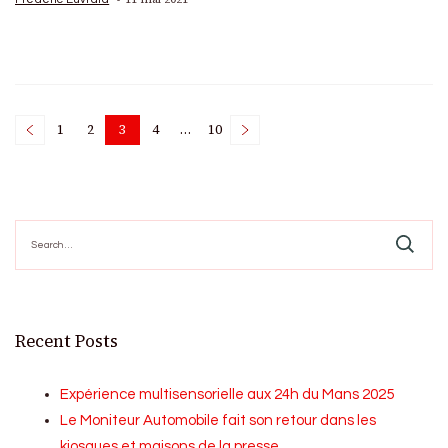
Posts
1
2
3
4
…
10
Page
Page
Page
Page
Page
pagination
Search
for:
Recent Posts
Expérience multisensorielle aux 24h du Mans 2025
Le Moniteur Automobile fait son retour dans les
kiosques et maisons de la presse