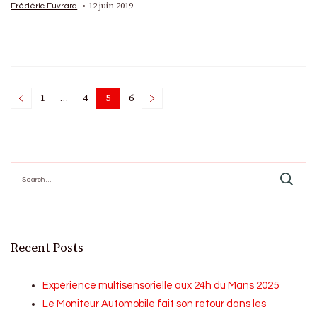
12 juin 2019
Frédéric Euvrard
Posts
1
…
4
5
6
Page
Page
Page
Page
pagination
Search
for:
Recent Posts
Expérience multisensorielle aux 24h du Mans 2025
Le Moniteur Automobile fait son retour dans les