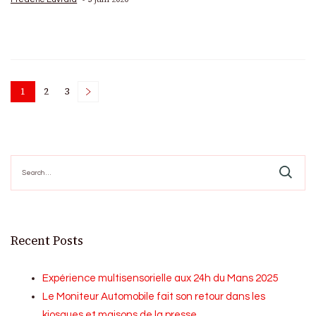
Posts
1
2
3
Page
Page
Page
pagination
Search
for:
Recent Posts
Expérience multisensorielle aux 24h du Mans 2025
Le Moniteur Automobile fait son retour dans les
kiosques et maisons de la presse