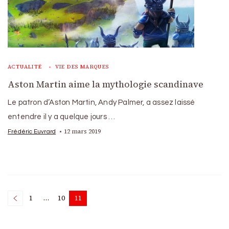
ACTUALITÉ
VIE DES MARQUES
Aston Martin aime la mythologie scandinave
Le patron d’Aston Martin, Andy Palmer, a assez laissé
entendre il y a quelque jours …
12 mars 2019
Frédéric Euvrard
Posts
1
…
10
11
Page
Page
Page
pagination