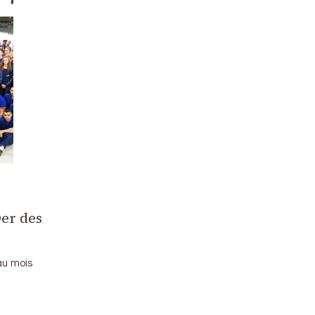
Der des
au mois