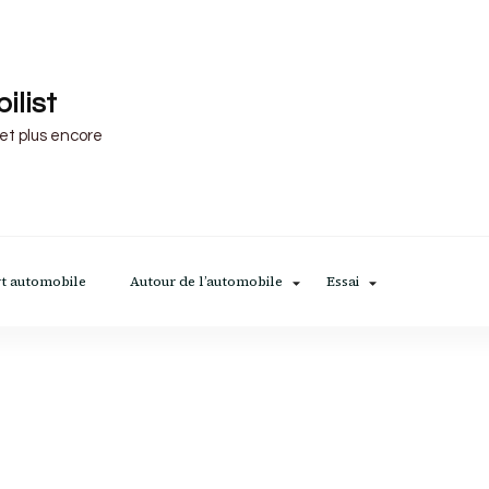
ilist
 et plus encore
t automobile
Autour de l’automobile
Essai