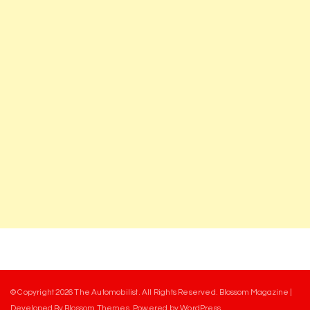
© Copyright 2026
The Automobilist
. All Rights Reserved.
Blossom Magazine |
Developed By
Blossom Themes
.
Powered by
WordPress
.