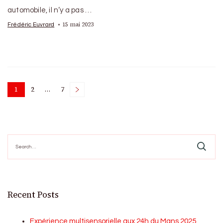
automobile, il n’y a pas …
15 mai 2023
Frédéric Euvrard
Posts
1
2
…
7
Page
Page
Page
pagination
Search
for:
Recent Posts
Expérience multisensorielle aux 24h du Mans 2025