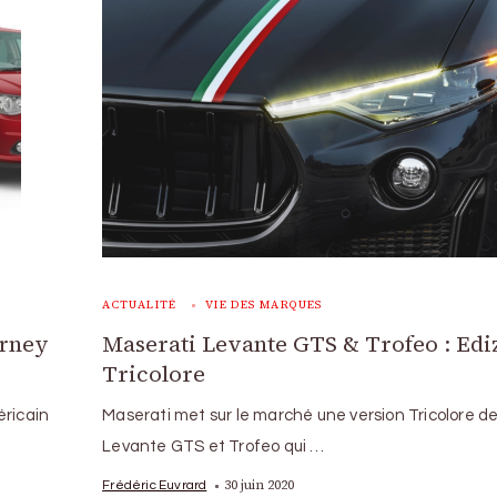
ACTUALITÉ
VIE DES MARQUES
urney
Maserati Levante GTS & Trofeo : Edi
Tricolore
éricain
Maserati met sur le marché une version Tricolore d
Levante GTS et Trofeo qui …
30 juin 2020
Frédéric Euvrard