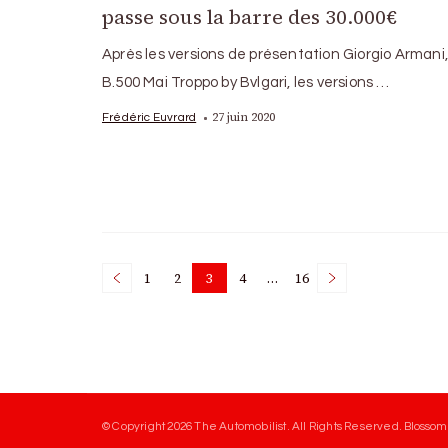
passe sous la barre des 30.000€
Après les versions de présentation Giorgio Armani, 
B.500 Mai Troppo by Bvlgari, les versions …
27 juin 2020
Frédéric Euvrard
Posts
1
2
3
4
…
16
Page
Page
Page
Page
Page
pagination
© Copyright 2026
The Automobilist
. All Rights Reserved.
Blossom