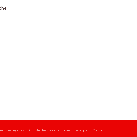
rché
entions légales
Charte des commentaires
Equipe
Contact