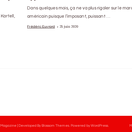
Dans quelques mois, ça ne va plus rigoler sur le ma
Kartell,
américain puisque l’imposant, puissant …
25 juin 2020
Frédéric Euvrard
 Magazine | Developed By
Blossom Themes
.
Powered by
WordPress
.
M