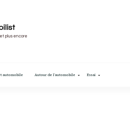
ilist
 et plus encore
t automobile
Autour de l’automobile
Essai