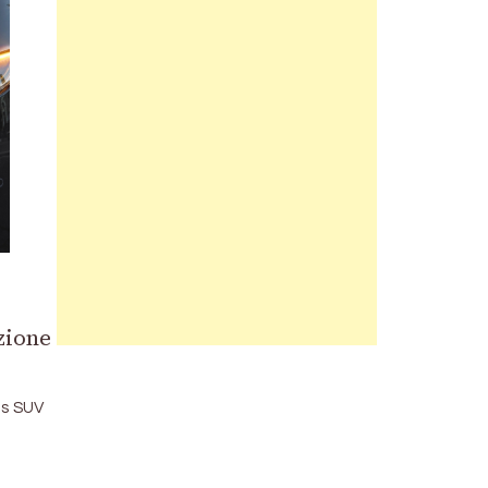
zione
es SUV