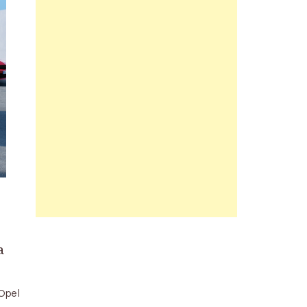
a
 Opel