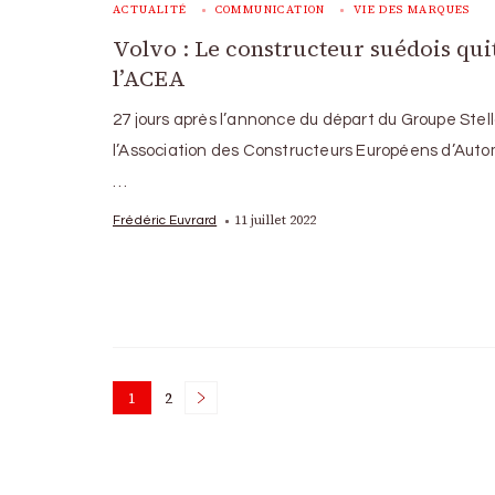
ACTUALITÉ
COMMUNICATION
VIE DES MARQUES
Volvo : Le constructeur suédois qui
l’ACEA
27 jours après l’annonce du départ du Groupe Stel
l’Association des Constructeurs Européens d’Auto
…
11 juillet 2022
Frédéric Euvrard
Posts
1
2
Page
Page
pagination