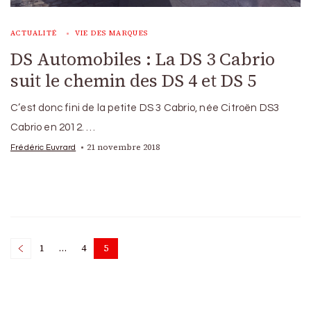
ACTUALITÉ
VIE DES MARQUES
DS Automobiles : La DS 3 Cabrio
suit le chemin des DS 4 et DS 5
C’est donc fini de la petite DS 3 Cabrio, née Citroën DS3
Cabrio en 2012. …
21 novembre 2018
Frédéric Euvrard
Posts
1
…
4
5
Page
Page
Page
pagination