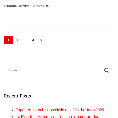
20 avril 2021
Frédéric Euvrard
Posts
1
2
…
4
Page
Page
Page
pagination
Search
for:
Recent Posts
Expérience multisensorielle aux 24h du Mans 2025
Le Moniteur Automobile fait son retour dans les