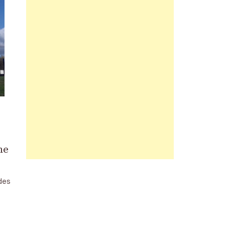
ne
des