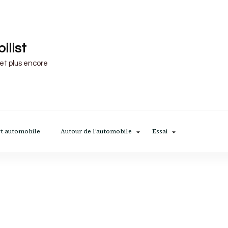
ilist
 et plus encore
t automobile
Autour de l’automobile
Essai