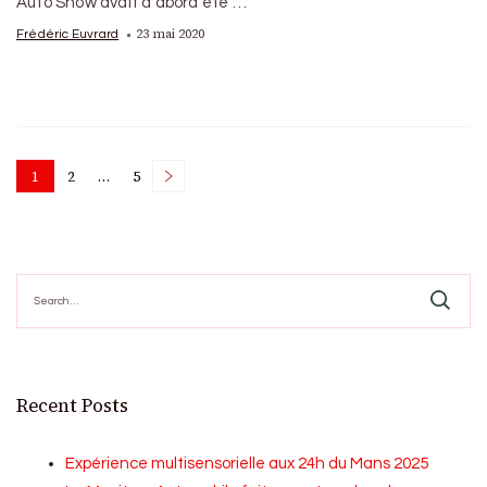
Auto Show avait d’abord été …
23 mai 2020
Frédéric Euvrard
Posts
1
2
…
5
Page
Page
Page
pagination
Search
for:
Recent Posts
Expérience multisensorielle aux 24h du Mans 2025