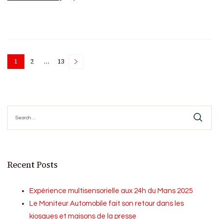
Posts
1
2
…
13
Page
Page
Page
pagination
Search
for:
Recent Posts
Expérience multisensorielle aux 24h du Mans 2025
Le Moniteur Automobile fait son retour dans les
kiosques et maisons de la presse