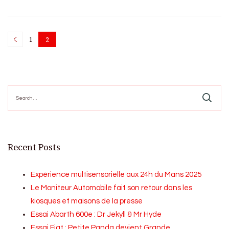
Posts
1
2
Page
Page
pagination
Search
for:
Recent Posts
Expérience multisensorielle aux 24h du Mans 2025
Le Moniteur Automobile fait son retour dans les
kiosques et maisons de la presse
Essai Abarth 600e : Dr Jekyll & Mr Hyde
Essai Fiat : Petite Panda devient Grande