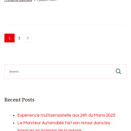
Posts
1
2
Page
Page
pagination
Search
for:
Recent Posts
Expérience multisensorielle aux 24h du Mans 2025
Le Moniteur Automobile fait son retour dans les
kiosques et maisons de la presse