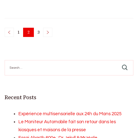
Posts
1
2
3
Page
Page
Page
pagination
Search
for:
Recent Posts
Expérience multisensorielle aux 24h du Mans 2025
Le Moniteur Automobile fait son retour dans les
kiosques et maisons de la presse
Essai Abarth 600e : Dr Jekyll & Mr Hyde