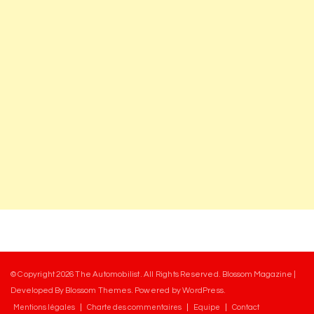
© Copyright 2026
The Automobilist
. All Rights Reserved.
Blossom Magazine |
Developed By
Blossom Themes
.
Powered by
WordPress
.
Mentions légales
Charte des commentaires
Equipe
Contact