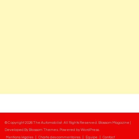
© Copyright 2026
The Automobilist
. All Rights Reserved.
Blossom Magazine |
Developed By
Blossom Themes
.
Powered by
WordPress
.
Mentions légales
Charte des commentaires
Equipe
Contact