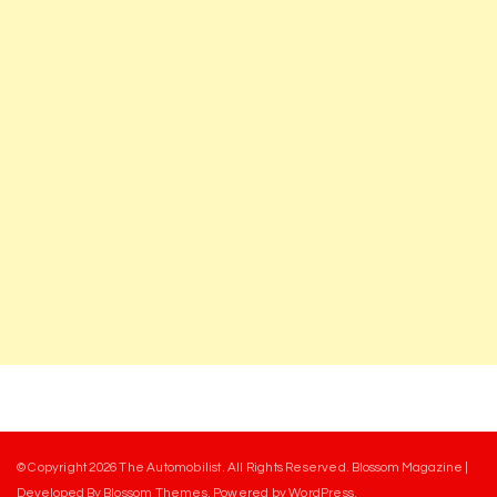
© Copyright 2026
The Automobilist
. All Rights Reserved.
Blossom Magazine |
Developed By
Blossom Themes
.
Powered by
WordPress
.