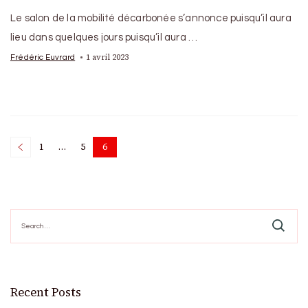
Le salon de la mobilité décarbonée s’annonce puisqu’il aura
lieu dans quelques jours puisqu’il aura …
1 avril 2023
Frédéric Euvrard
Posts
1
…
5
6
Page
Page
Page
pagination
Search
for:
Recent Posts