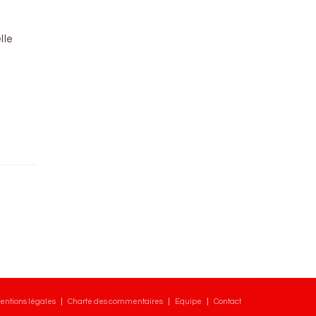
lle
entions légales
Charte des commentaires
Equipe
Contact