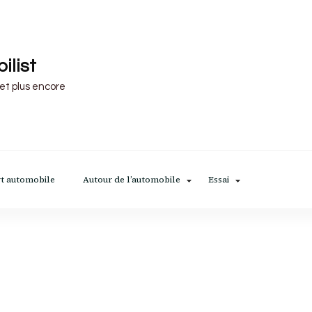
ilist
 et plus encore
t automobile
Autour de l’automobile
Essai