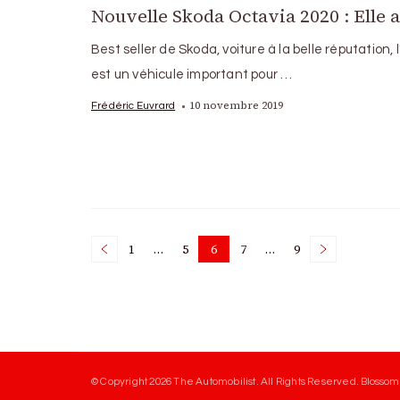
Nouvelle Skoda Octavia 2020 : Elle 
Best seller de Skoda, voiture à la belle réputation, 
est un véhicule important pour …
10 novembre 2019
Frédéric Euvrard
Posts
1
…
5
6
7
…
9
Page
Page
Page
Page
Page
pagination
© Copyright 2026
The Automobilist
. All Rights Reserved.
Blossom