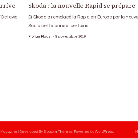
arrive
Skoda : la nouvelle Rapid se prépare
l’Octavia
Si Skoda a remplacé la Rapid en Europe par la nouve
Scala cette année, certains …
8 novembre 2019
Florian Flaus
 Magazine | Developed By
Blossom Themes
.
Powered by
WordPress
.
M