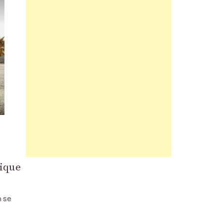
rique
n se
s