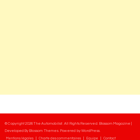
© Copyright 2026
The Automobilist
. All Rights Reserved.
Blossom Magazine |
Developed By
Blossom Themes
.
Powered by
WordPress
.
Mentions légales
Charte des commentaires
Equipe
Contact