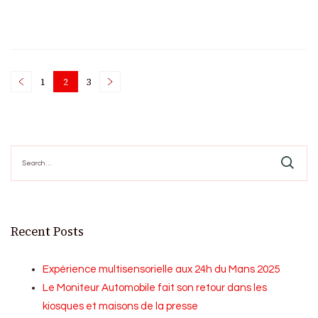
Posts
1
2
3
Page
Page
Page
pagination
Search
for:
Recent Posts
Expérience multisensorielle aux 24h du Mans 2025
Le Moniteur Automobile fait son retour dans les
kiosques et maisons de la presse