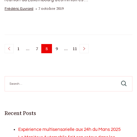
7 octobre 2019
Frédéric Euvrard
Posts
1
…
7
8
9
…
11
Page
Page
Page
Page
Page
pagination
Search
for:
Recent Posts
Expérience multisensorielle aux 24h du Mans 2025