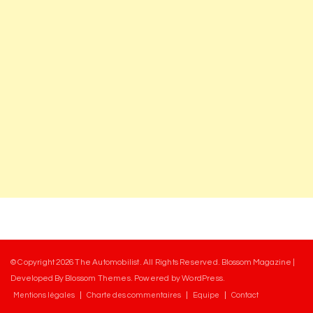
© Copyright 2026
The Automobilist
. All Rights Reserved.
Blossom Magazine |
Developed By
Blossom Themes
.
Powered by
WordPress
.
Mentions légales
Charte des commentaires
Equipe
Contact