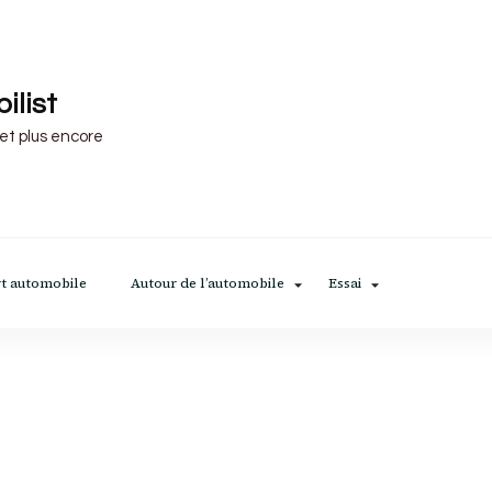
ilist
 et plus encore
t automobile
Autour de l’automobile
Essai