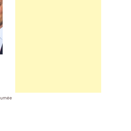
 fumée