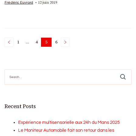
12 juin 2019
Frédéric Euvrard
Posts
1
…
4
5
6
Page
Page
Page
Page
pagination
Search
for:
Recent Posts
Expérience multisensorielle aux 24h du Mans 2025
Le Moniteur Automobile fait son retour dans les