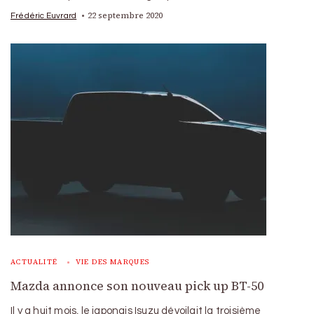
22 septembre 2020
Frédéric Euvrard
ACTUALITÉ
VIE DES MARQUES
Mazda annonce son nouveau pick up BT-50
Il y a huit mois, le japonais Isuzu dévoilait la troisième