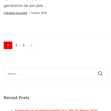
génération de son pick …
10 juin 2020
Frédéric Euvrard
Posts
1
2
3
Page
Page
Page
pagination
Search
for:
Recent Posts
Expérience multisensorielle aux 24h du Mans 2025