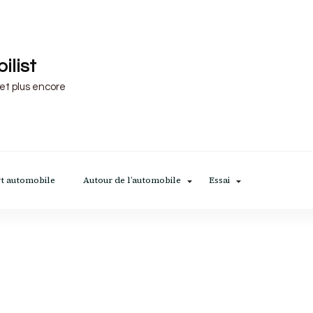
ilist
 et plus encore
t automobile
Autour de l’automobile
Essai