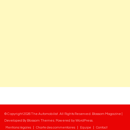
© Copyright 2026
The Automobilist
. All Rights Reserved.
Blossom Magazine |
Developed By
Blossom Themes
.
Powered by
WordPress
.
Mentions légales
Charte des commentaires
Equipe
Contact