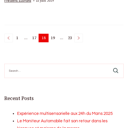
15 juin 2019
Frédéric Euvrard
Posts
1
…
17
18
19
…
23
Page
Page
Page
Page
Page
pagination
Search
for:
Recent Posts
Expérience multisensorielle aux 24h du Mans 2025
Le Moniteur Automobile fait son retour dans les