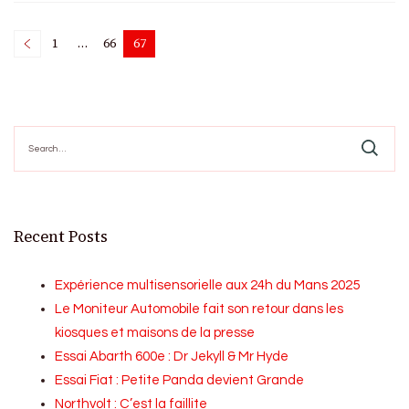
Posts
1
…
66
67
Page
Page
Page
pagination
Search
for:
Recent Posts
Expérience multisensorielle aux 24h du Mans 2025
Le Moniteur Automobile fait son retour dans les
kiosques et maisons de la presse
Essai Abarth 600e : Dr Jekyll & Mr Hyde
Essai Fiat : Petite Panda devient Grande
Northvolt : C’est la faillite