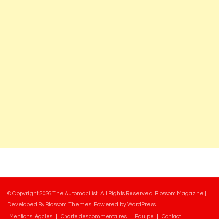
© Copyright 2026
The Automobilist
. All Rights Reserved.
Blossom Magazine |
Developed By
Blossom Themes
.
Powered by
WordPress
.
Mentions légales
Charte des commentaires
Equipe
Contact