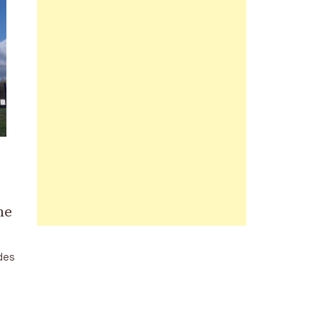
ne
des