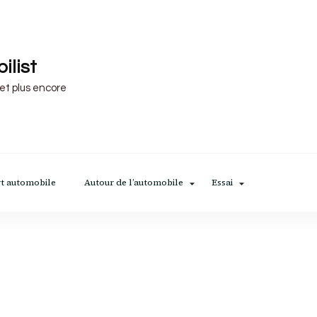
ilist
 et plus encore
t automobile
Autour de l’automobile
Essai