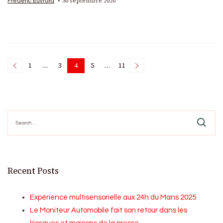
30 septembre 2020
Frédéric Euvrard
Posts
1
…
3
4
5
…
11
Page
Page
Page
Page
Page
pagination
Search
for:
Recent Posts
Expérience multisensorielle aux 24h du Mans 2025
Le Moniteur Automobile fait son retour dans les