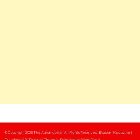
© Copyright 2026
The Automobilist
. All Rights Reserved.
Blossom Magazine |
Developed By
Blossom Themes
.
Powered by
WordPress
.