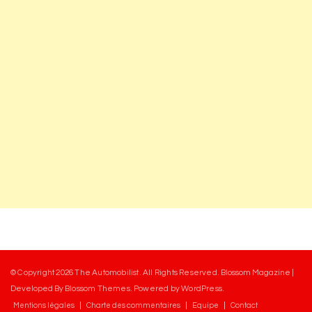
© Copyright 2026
The Automobilist
. All Rights Reserved.
Blossom Magazine |
Developed By
Blossom Themes
.
Powered by
WordPress
.
Mentions légales
Charte des commentaires
Equipe
Contact