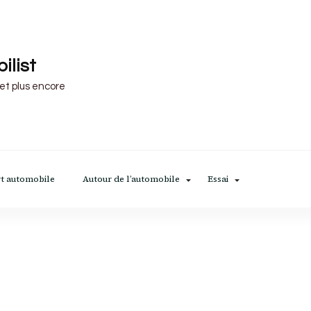
ilist
 et plus encore
t automobile
Autour de l’automobile
Essai